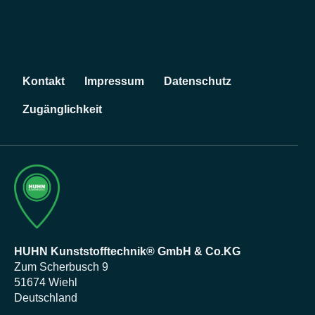
r
s
p
r
i
N
Kontakt
Impressum
Datenschutz
a
n
v
g
Zugänglichkeit
i
e
g
n
a
t
i
o
n
ü
b
HUHN Kunststofftechnik® GmbH & Co.KG
e
Zum Scherbusch 9
r
51674 Wiehl
s
Deutschland
p