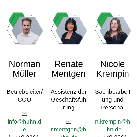
r
s
p
r
i
n
g
e
Norman
Renate
Nicole
n
Müller
Mentgen
Krempin
Betriebsleiter/
Assistenz der
Sachbearbeit
COO
Geschäftsfüh
ung und
rung
Personal
info@huhn.d
n.krempin@h
e
r.mentgen@h
uhn.de