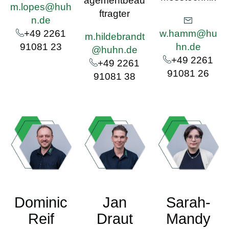
agementbeau
m.lopes@huh
ftragter
n.de
+49 2261
w.hamm@hu
m.hildebrandt
91081 23
hn.de
@huhn.de
+49 2261
+49 2261
91081 26
91081 38
Dominic
Jan
Sarah-
Reif
Draut
Mandy