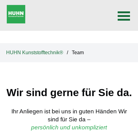
N
a
v
HUHN Kunststofftechnik®
Team
i
g
a
t
Wir sind gerne für Sie da.
i
o
n
Ihr Anliegen ist bei uns in guten Händen Wir
ü
sind für Sie da –
b
persönlich und unkompliziert
e