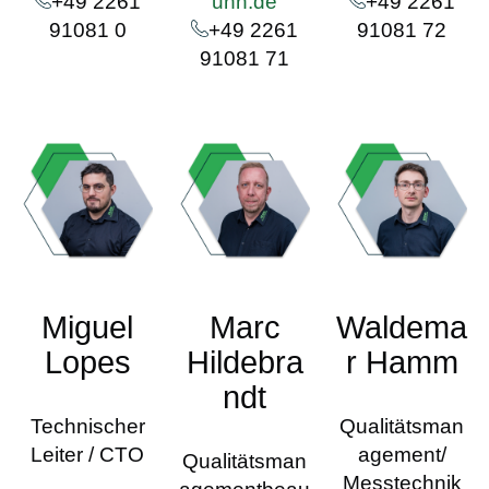
+49 2261
uhn.de
+49 2261
91081 0
+49 2261
91081 72
91081 71
Miguel
Marc
Waldema
Lopes
Hildebra
r Hamm
ndt
Technischer
Qualitätsman
Leiter / CTO
agement/
Qualitätsman
Messtechnik