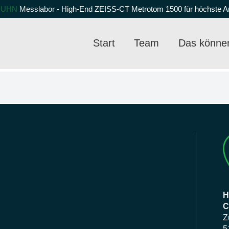
HUHN
Messlabor
- High-End ZEISS-CT Metrotom 1500 für höchste 
Start
Team
Das können
H
C
Z
5