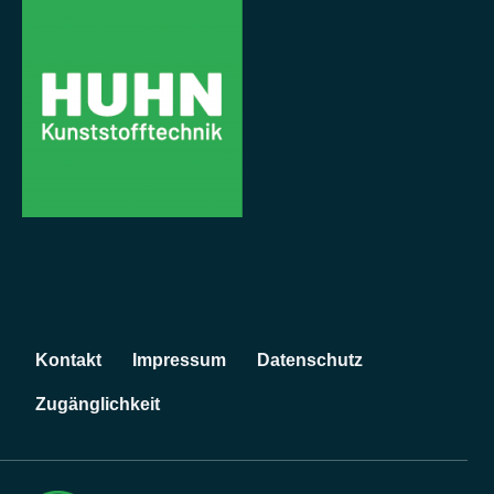
N
Kontakt
Impressum
Datenschutz
a
v
Zugänglichkeit
i
g
a