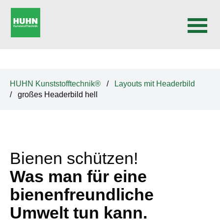
N
a
v
HUHN Kunststofftechnik®
Layouts mit Headerbild
i
großes Headerbild hell
g
a
t
i
Bienen schützen!
o
n
Was man für eine
ü
bienenfreundliche
b
e
Umwelt tun kann.