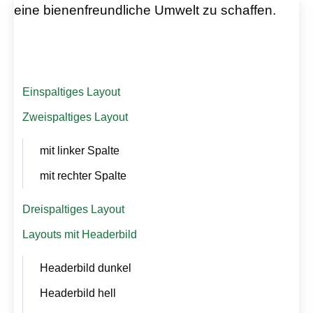
N
eine bienenfreundliche Umwelt zu schaffen.
a
v
i
g
a
Einspaltiges Layout
t
i
Zweispaltiges Layout
o
n
mit linker Spalte
ü
b
mit rechter Spalte
e
r
Dreispaltiges Layout
s
p
Layouts mit Headerbild
r
i
Headerbild dunkel
n
Headerbild hell
g
e